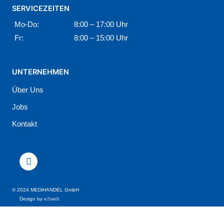
SERVICEZEITEN
Mo-Do:
8:00 – 17:00 Uhr
Fr:
8:00 – 15:00 Uhr
UNTERNEHMEN
Über Uns
Jobs
Kontakt
F
a
c
e
b
o
© 2024 MEDiHANDEL GmbH
o
Design by
e2web
k
-
f