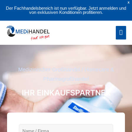
X
Zum
Der Fachhandelsbereich ist nun verfügbar. Jetzt anmelden und
Inhalt
von exklusiven Konditionen profitieren.
springen
Hau
Medizinischer Großhandel / Homecare &
Pharmagroßhandel
IHR EINKAUFSPARTNER
N