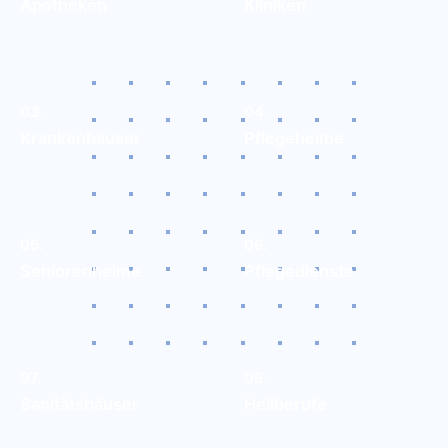
Apotheken
Kliniken
03.
04.
Krankenhäuser
Pflegeheime
05.
06.
Seniorenheime
Pflegedienste
07.
08.
Sanitätshäuser
Heilberufe